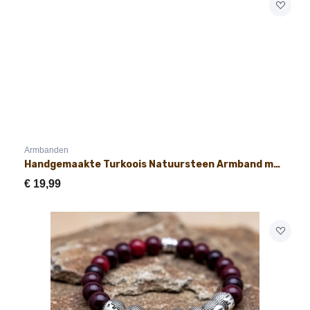
Armbanden
Handgemaakte Turkoois Natuursteen Armband met Naam 8mm
€
19,99