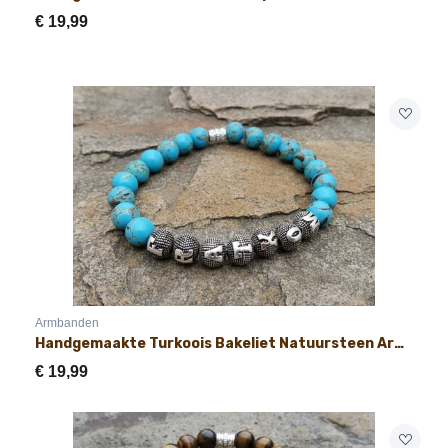
€
19,99
Armbanden
Handgemaakte Turkoois Bakeliet Natuursteen Armband met Naam 8mm
€
19,99