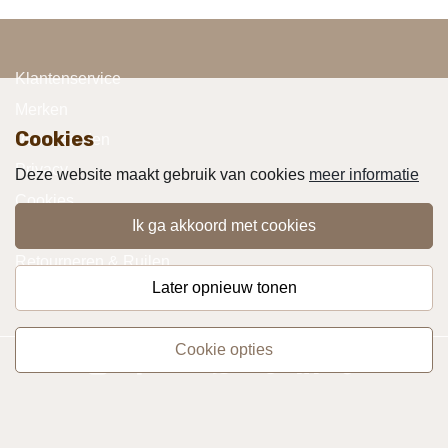
Klantenservice
Merken
Cookies
Voorwaarden
Privacy
Deze website maakt gebruik van cookies
meer informatie
Cookies
ik ga akkoord met cookies
Klachten
Retourneren & Ruilen
later opnieuw tonen
Favorieten
cookie opties