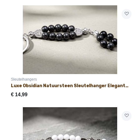
Sleutelhangers
Luxe Obsidian Natuursteen Sleutelhanger Elegante Lus 8mm
€
14,99