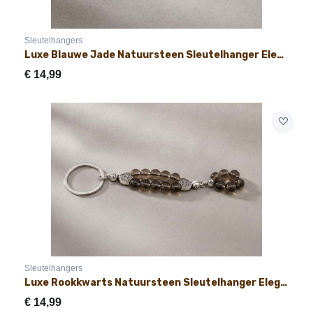
Sleutelhangers
Luxe Blauwe Jade Natuursteen Sleutelhanger Elegante Lus 8mm
€
14,99
Sleutelhangers
Luxe Rookkwarts Natuursteen Sleutelhanger Elegante Lus 8mm
€
14,99