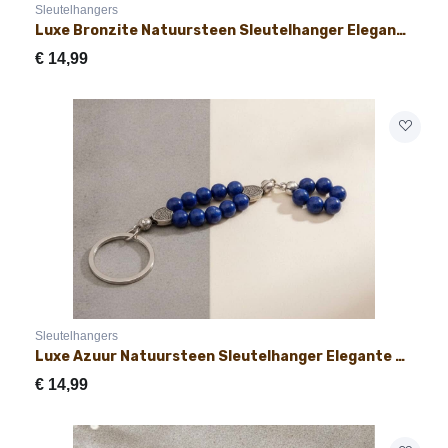
Sleutelhangers
Luxe Bronzite Natuursteen Sleutelhanger Elegante Lus 8mm
€
14,99
Sleutelhangers
Luxe Azuur Natuursteen Sleutelhanger Elegante Lus 8mm
€
14,99