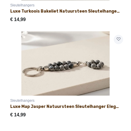
Sleutelhangers
Luxe Turkoois Bakeliet Natuursteen Sleutelhanger Elegante Lus 8mm
€
14,99
Sleutelhangers
Luxe Map Jasper Natuursteen Sleutelhanger Elegante Lus 8mm
€
14,99