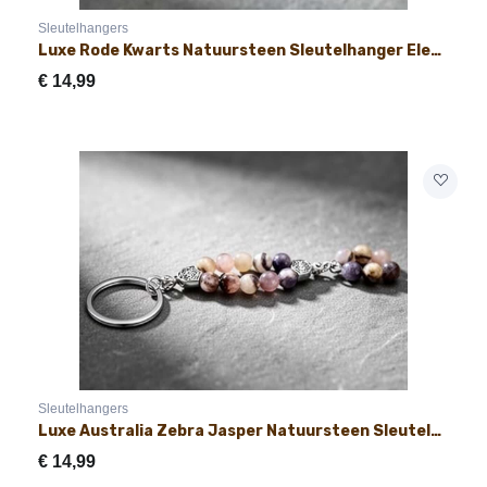
Sleutelhangers
Luxe Rode Kwarts Natuursteen Sleutelhanger Elegante Lus 8mm
€
14,99
Sleutelhangers
Luxe Australia Zebra Jasper Natuursteen Sleutelhanger Elegante Lus 8mm
€
14,99