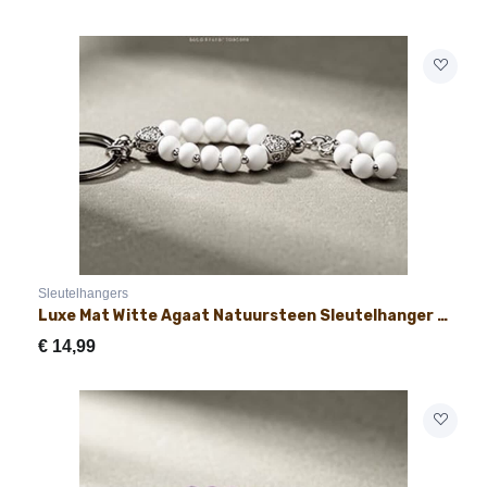
Sleutelhangers
Luxe Mat Witte Agaat Natuursteen Sleutelhanger Elegante Lus 8mm
€
14,99