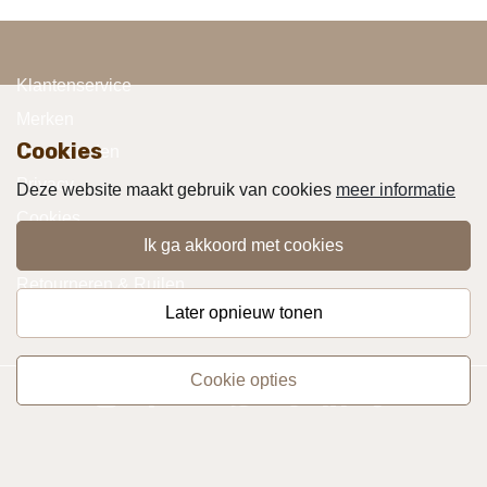
Klantenservice
Merken
Cookies
Voorwaarden
Privacy
Deze website maakt gebruik van cookies
meer informatie
Cookies
ik ga akkoord met cookies
Klachten
Retourneren & Ruilen
later opnieuw tonen
Favorieten
cookie opties