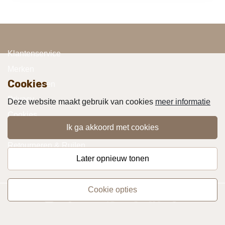
Klantenservice
Merken
Cookies
Voorwaarden
Privacy
Deze website maakt gebruik van cookies
meer informatie
Cookies
ik ga akkoord met cookies
Klachten
Retourneren & Ruilen
later opnieuw tonen
Favorieten
cookie opties