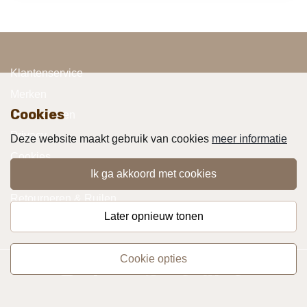
Klantenservice
Merken
Cookies
Voorwaarden
Privacy
Deze website maakt gebruik van cookies
meer informatie
Cookies
ik ga akkoord met cookies
Klachten
Retourneren & Ruilen
later opnieuw tonen
Favorieten
cookie opties