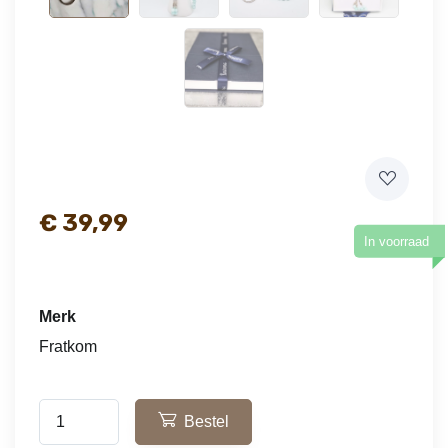
€
39,99
In voorraad
Merk
Fratkom
Bestel