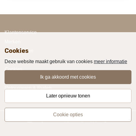
Klantenservice
Merken
Cookies
Voorwaarden
Privacy
Deze website maakt gebruik van cookies
meer informatie
Cookies
ik ga akkoord met cookies
Klachten
Retourneren & Ruilen
later opnieuw tonen
Favorieten
cookie opties