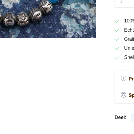
100
Echt
Grat
Unie
Snel
P
Sp
Deel: