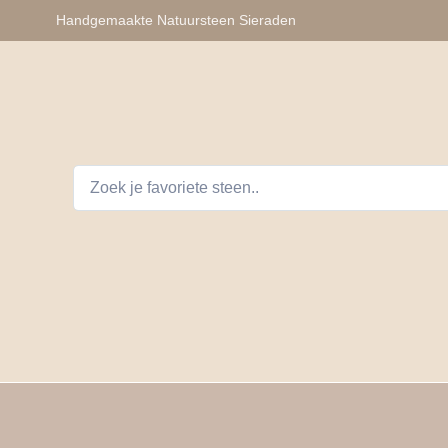
Handgemaakte Natuursteen Sieraden
lhangers
Armbanden
Auto Telefoon Accessoires
D