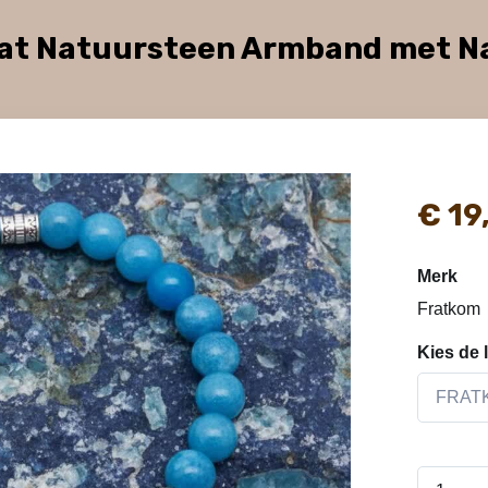
at Natuursteen Armband met 
€ 19
Merk
Fratkom
Kies de