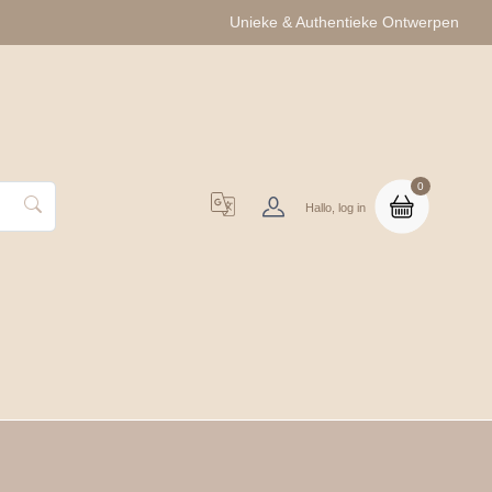
Unieke & Authentieke Ontwerpen
0
Hallo, log in
uo Cadeausets
Groothandel