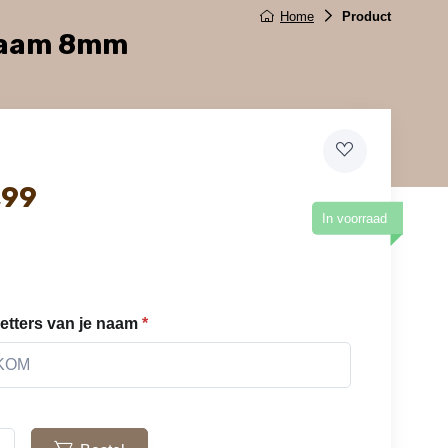
Home
Product
Naam 8mm
,99
In voorraad
 letters van je naam