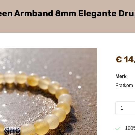
teen Armband 8mm Elegante Dru
€
14
Merk
Fratkom
100