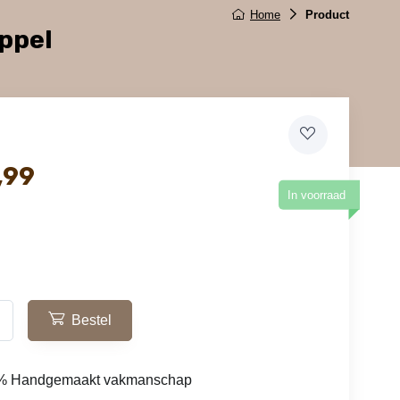
Home
Product
ppel
,99
In voorraad
Bestel
% Handgemaakt vakmanschap