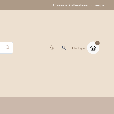
Unieke & Authentieke Ontwerpen
0
Hallo, log in
uo Cadeausets
Groothandel