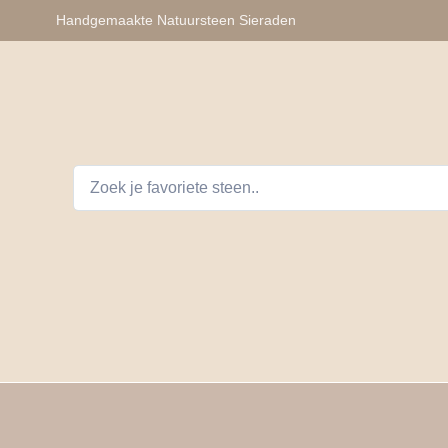
Handgemaakte Natuursteen Sieraden
lhangers
Armbanden
Auto Telefoon Accessoires
D