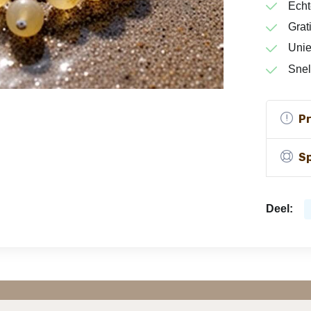
Echt
Grat
Unie
Snel
P
Sp
Deel: