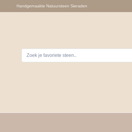
Handgemaakte Natuursteen Sieraden
lhangers
Armbanden
Auto Telefoon Accessoires
D