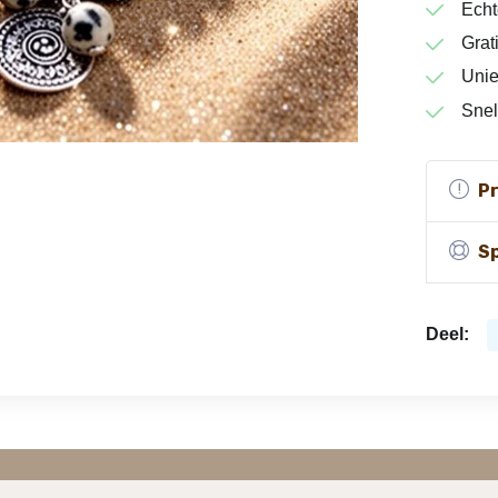
Echt
Grat
Unie
Snel
P
Sp
Deel: