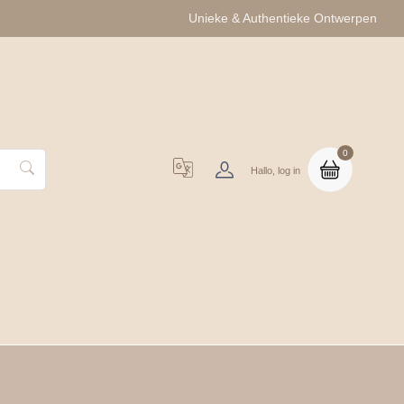
Unieke & Authentieke Ontwerpen
0
Hallo, log in
uo Cadeausets
Groothandel