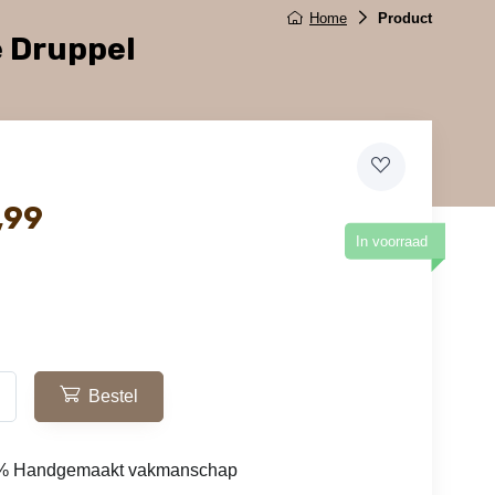
Home
Product
 Druppel
,99
In voorraad
Bestel
% Handgemaakt vakmanschap