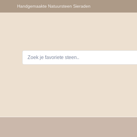
Handgemaakte Natuursteen Sieraden
lhangers
Armbanden
Auto Telefoon Accessoires
D