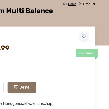
Home
Product
m Multi Balance
,99
In voorraad
Bestel
% Handgemaakt vakmanschap