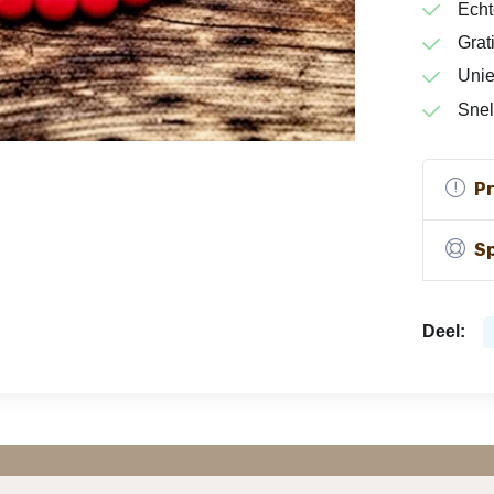
Echt
Grat
Unie
Snel
P
Sp
Deel: