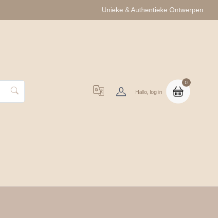
Unieke & Authentieke Ontwerpen
0
Hallo, log in
uo Cadeausets
Groothandel