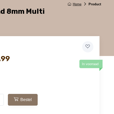
Home
Product
nd 8mm Multi
,99
In voorraad
Bestel