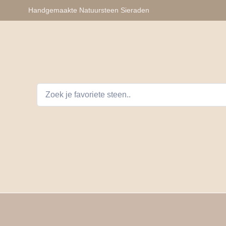
Handgemaakte Natuursteen Sieraden
lhangers
Armbanden
Auto Telefoon Accessoires
D