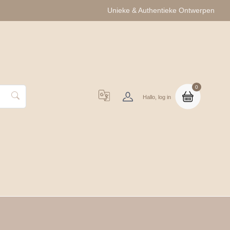
Unieke & Authentieke Ontwerpen
0
Hallo, log in
uo Cadeausets
Groothandel