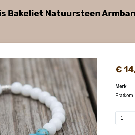
ois Bakeliet Natuursteen Armba
€
14
Merk
Fratkom