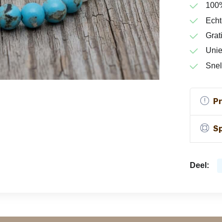
100
Echt
Grat
Unie
Snel
P
Sp
Deel: