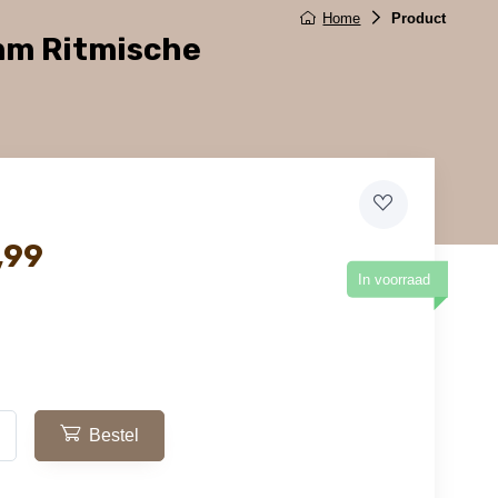
Home
Product
mm Ritmische
,99
In voorraad
Bestel