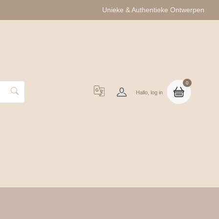
Unieke & Authentieke Ontwerpen
0
Hallo, log in
uo Cadeausets
Groothandel