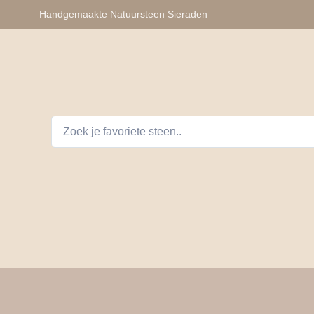
Handgemaakte Natuursteen Sieraden
lhangers
Armbanden
Auto Telefoon Accessoires
D