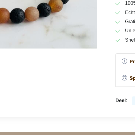
100
Echt
Grat
Unie
Snel
P
Sp
Deel: