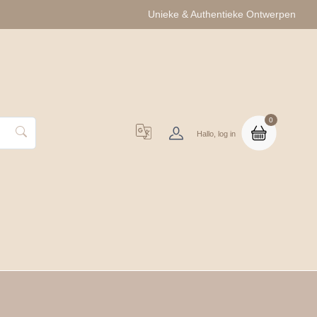
Unieke & Authentieke Ontwerpen
0
Hallo, log in
uo Cadeausets
Groothandel