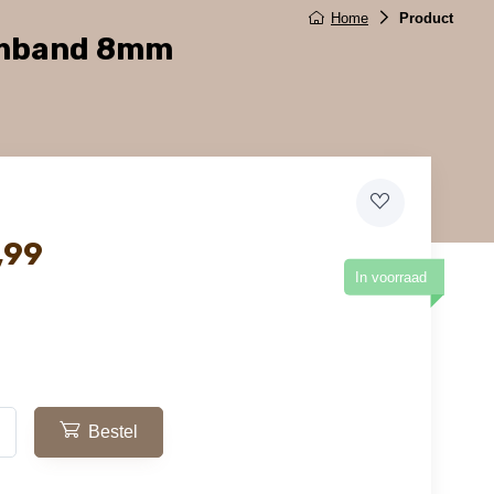
Home
Product
Armband 8mm
,99
In voorraad
Bestel