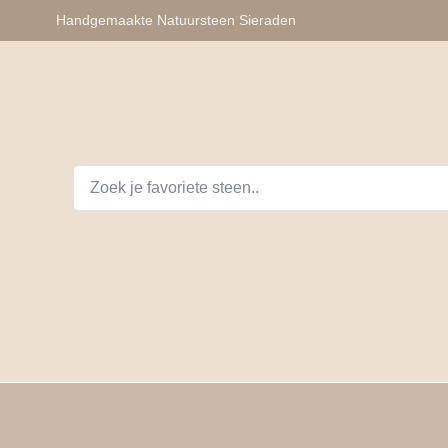
Handgemaakte Natuursteen Sieraden
lhangers
Armbanden
Auto Telefoon Accessoires
D