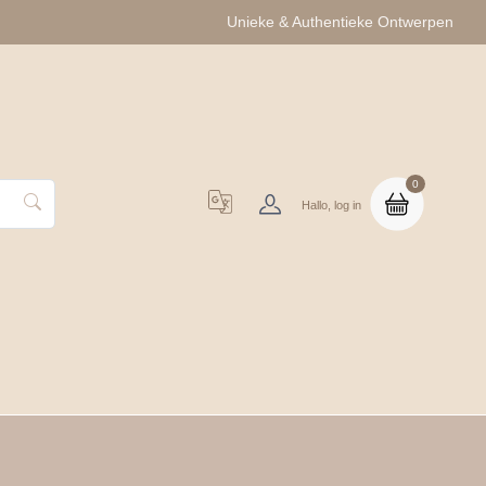
Unieke & Authentieke Ontwerpen
0
Hallo, log in
uo Cadeausets
Groothandel