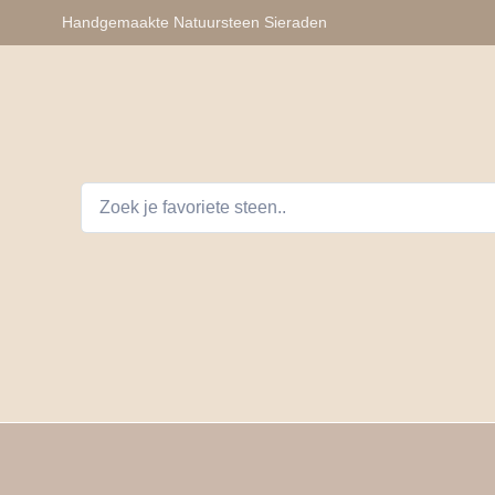
Handgemaakte Natuursteen Sieraden
lhangers
Armbanden
Auto Telefoon Accessoires
D