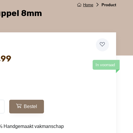
Home
Product
uppel 8mm
,99
In voorraad
Bestel
% Handgemaakt vakmanschap