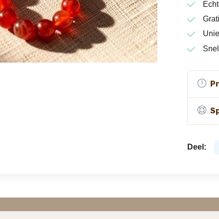
Echt
Grat
Unie
Snel
P
Sp
Deel: