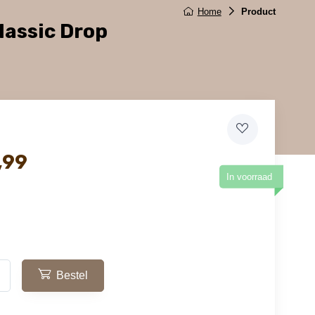
Home
Product
lassic Drop
,99
In voorraad
Bestel