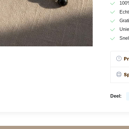
100
Echt
Grat
Unie
Snel
P
Sp
Deel: