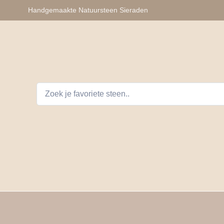
Handgemaakte Natuursteen Sieraden
lhangers
Armbanden
Auto Telefoon Accessoires
D