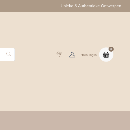
Unieke & Authentieke Ontwerpen
0
Hallo, log in
uo Cadeausets
Groothandel