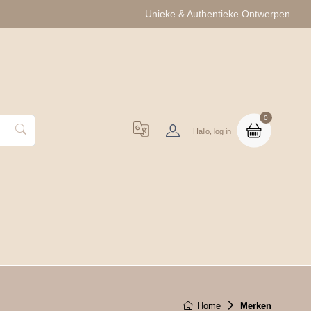
Unieke & Authentieke Ontwerpen
0
Hallo, log in
uo Cadeausets
Groothandel
Home
Merken