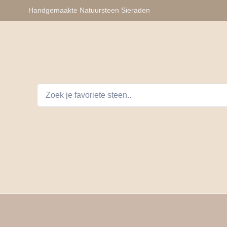
Handgemaakte Natuursteen Sieraden
lhangers
Armbanden
Auto Telefoon Accessoires
D